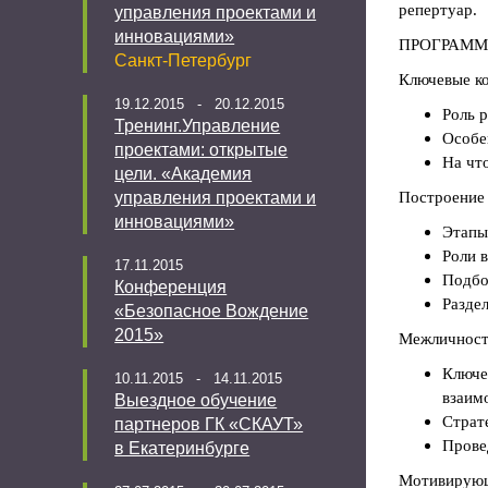
репертуар.
управления проектами и
инновациями»
ПРОГРАММ
Санкт-Петербург
Ключевые ко
19.12.2015 - 20.12.2015
Роль 
Тренинг.Управление
Особе
проектами: открытые
На чт
цели. «Академия
управления проектами и
Построение
инновациями»
Этапы
Роли в
17.11.2015
Подбо
Конференция
Разде
«Безопасное Вождение
2015»
Межличност
Ключе
10.11.2015 - 14.11.2015
взаим
Выездное обучение
Страт
партнеров ГК «СКАУТ»
Прове
в Екатеринбурге
Мотивирующ