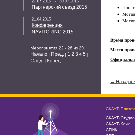
27.07.2015 - 30.07.2015
Партнерский съезд 2015
Понят
Мотив
21.04.2015
Мотив
Конференция
NAVITORING 2015
Время пров
Мероприятия 22 - 28 из 29
Место пров
Начало
Пред.
1
2
3
5
|
|
4
|
Официальн
След.
Конец
|
← Назад к 
СКАУТ-Платф
СКАУТ-Студио
СКАУТ-Клик
СПИК