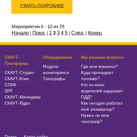
УЗНАТЬ ПОДРОБНЕЕ
Мероприятия 6 - 10 из 29
Начало
|
Пред.
|
1
2
3
4
5
|
След.
|
Конец
СКАУТ-
Оборудование
Мы решаем вопросы
Платформа
Модули
Где мои машины?
СКАУТ-Студио
мониторинга
Куда пропадает
СКАУТ-Клик
Тахографы
топливо?
СПИК
Кто из моих
SPF
водителей нарушает
СКАУТ-Менеджер
ПДД?
СКАУТ-Ядро
Как сегодня работал
мой экскаватор?
Нужен ли мне
тахограф?
Поиск
Карта сайта