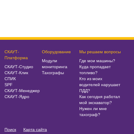
СКАУТ-
Оборудование
Мы решаем вопросы
Платформа
Модули
Где мои машины?
СКАУТ-Студио
мониторинга
Куда пропадает
СКАУТ-Клик
Тахографы
топливо?
СПИК
Кто из моих
SPF
водителей нарушает
СКАУТ-Менеджер
ПДД?
СКАУТ-Ядро
Как сегодня работал
мой экскаватор?
Нужен ли мне
тахограф?
Поиск
Карта сайта