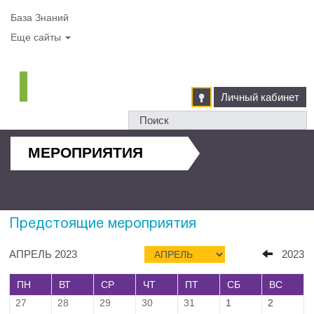
База Знаний
Еще сайты
Личный кабинет
МЕРОПРИЯТИЯ
Предстоящие мероприятия
АПРЕЛЬ 2023
2023
ПН
ВТ
СР
ЧТ
ПТ
СБ
ВС
27
28
29
30
31
1
2