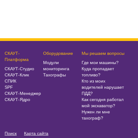
СКАУТ-
Оборудование
Мы решаем вопросы
Платформа
Модули
Где мои машины?
СКАУТ-Студио
мониторинга
Куда пропадает
СКАУТ-Клик
Тахографы
топливо?
СПИК
Кто из моих
SPF
водителей нарушает
СКАУТ-Менеджер
ПДД?
СКАУТ-Ядро
Как сегодня работал
мой экскаватор?
Нужен ли мне
тахограф?
Поиск
Карта сайта