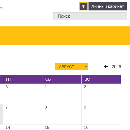
Личный кабинет
м
2026
ПТ
СБ
ВС
31
1
2
7
8
9
14
15
16