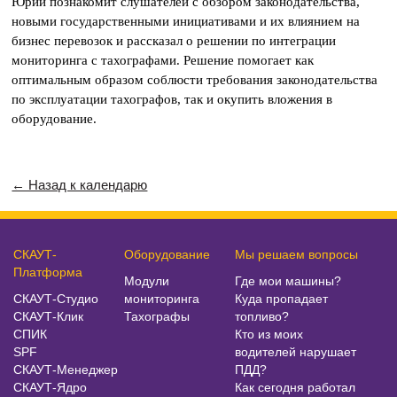
Юрий познакомит слушателей с обзором законодательства,
новыми государственными инициативами и их влиянием на
бизнес перевозок и рассказал о решении по интеграции
мониторинга с тахографами. Решение помогает как
оптимальным образом соблюсти требования законодательства
по эксплуатации тахографов, так и окупить вложения в
оборудование.
← Назад к календарю
СКАУТ-
Оборудование
Мы решаем вопросы
Платформа
Модули
Где мои машины?
СКАУТ-Студио
мониторинга
Куда пропадает
СКАУТ-Клик
Тахографы
топливо?
СПИК
Кто из моих
SPF
водителей нарушает
СКАУТ-Менеджер
ПДД?
СКАУТ-Ядро
Как сегодня работал